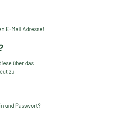
.
en E-Mail Adresse!
?
diese über das
eut zu.
gin und Passwort?