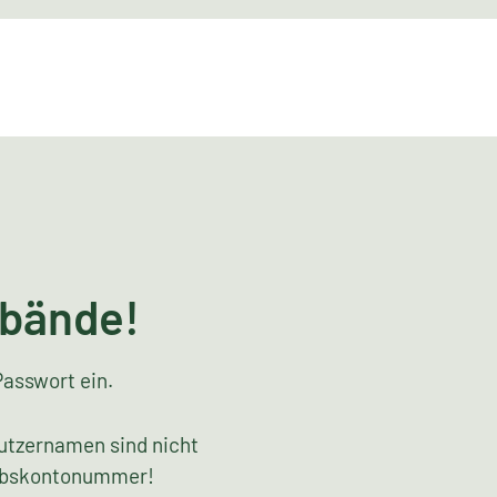
rbände!
Passwort ein.
utzernamen sind nicht
riebskontonummer!