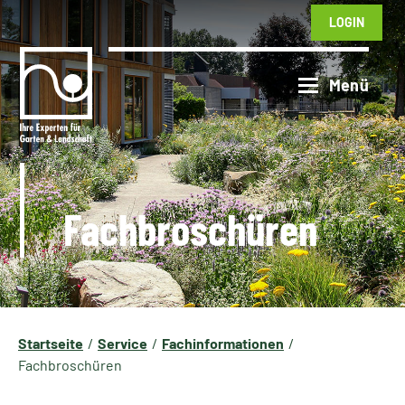
LOGIN
Fachbroschüren
Startseite
Service
Fachinformationen
Fachbroschüren