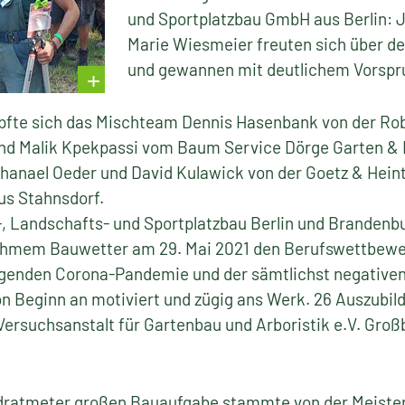
und Sportplatzbau GmbH aus Berlin: 
Marie Wiesmeier freuten sich über d
und gewannen mit deutlichem Vorspr
pfte sich das Mischteam Dennis Hasenbank von der Ro
d Malik Kpekpassi vom Baum Service Dörge Garten & 
thanael Oeder und David Kulawick von der Goetz & Hein
s Stahnsdorf.
, Landschafts- und Sportplatzbau Berlin und Brandenbu
ehmem Bauwetter am 29. Mai 2021 den Berufswettbewe
ngenden Corona-Pandemie und der sämtlichst negativen
von Beginn an motiviert und zügig ans Werk. 26 Auszubi
Versuchsanstalt für Gartenbau und Arboristik e.V. Gro
adratmeter großen Bauaufgabe stammte von der Meister