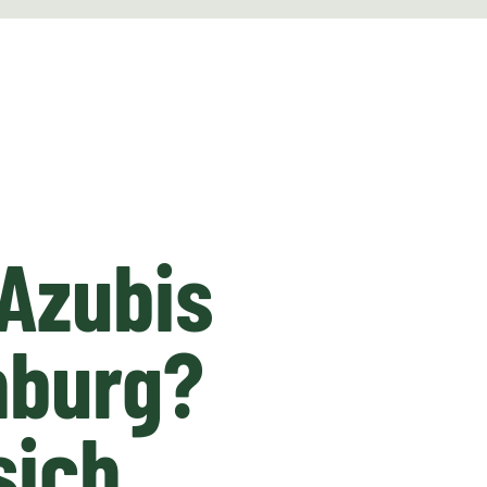
Azubis
nburg?
sich