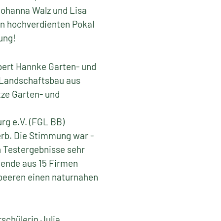
Johanna Walz und Lisa
en hochverdienten Pokal
ung!
bert Hannke Garten- und
Landschaftsbau aus
tze Garten- und
rg e.V. (FGL BB)
rb. Die Stimmung war -
 Testergebnisse sehr
ldende aus 15 Firmen
ßbeeren einen naturnahen
schülerin Julia