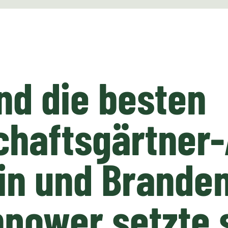
nd die besten
haftsgärtner-
lin und Brande
power setzte 