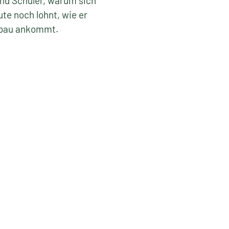
und Schüler, warum sich
e noch lohnt, wie er
nbau ankommt.